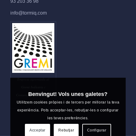
93 203 36 98
info@tormiq.com
Empresa agremiada al
Gremi Indústria i
Benvingut! Vols unes galetes?
Comunicació Gràfica de
Utilitzem cookies pròpies i de tercers per millorar la teva
Catalunya
experiència. Pots acceptar-les, rebutjar-les o configurar
les teves preferències.
Acceptar
Rebutjar
Configurar