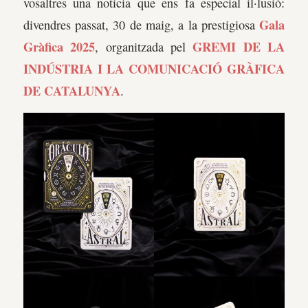
vosaltres una notícia que ens fa especial il·lusió:
Gala
divendres passat, 30 de maig, a la prestigiosa
Gràfica 2025
GREMI DE LA
, organitzada pel
INDÚSTRIA I LA COMUNICACIÓ GRÀFICA
DE CATALUNYA
.