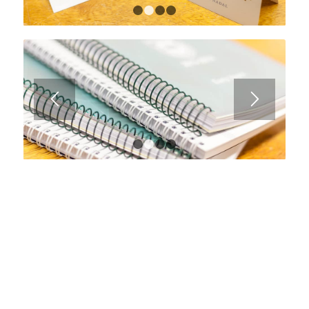
1
2
3
4
1
2
3
4