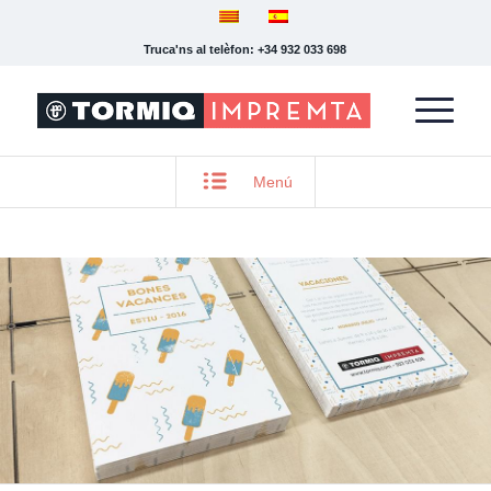
Truca'ns al telèfon: +34 932 033 698
Menú