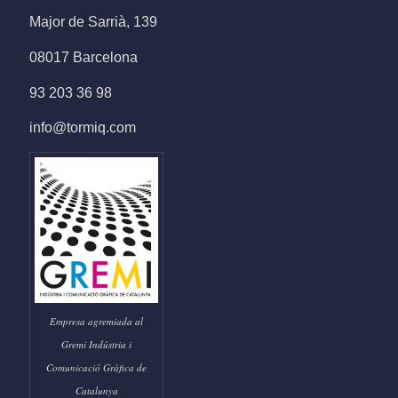
Major de Sarrià, 139
08017 Barcelona
93 203 36 98
info@tormiq.com
Empresa agremiada al
Gremi Indústria i
Comunicació Gràfica de
Catalunya