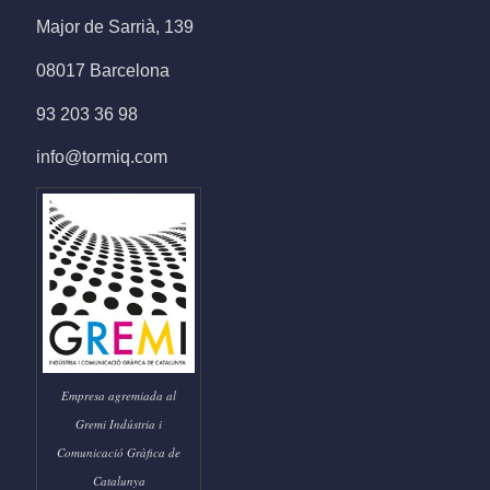
Major de Sarrià, 139
08017 Barcelona
93 203 36 98
info@tormiq.com
Empresa agremiada al
Gremi Indústria i
Comunicació Gràfica de
Catalunya