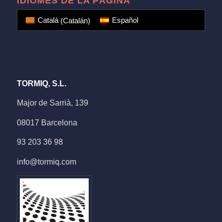
IDIOMES DE LA PÀGINA
Català
(
Catalán
)
Español
TORMIQ, S.L.
Major de Sarrià, 139
08017 Barcelona
93 203 36 98
info@tormiq.com