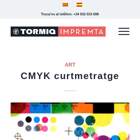
Truca'ns al telèfon: +34 932 033 698
ART
CMYK curtmetratge