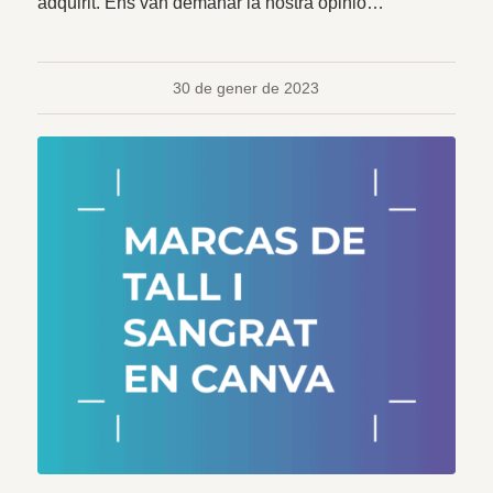
adquirit. Ens van demanar la nostra opinió…
30 de gener de 2023