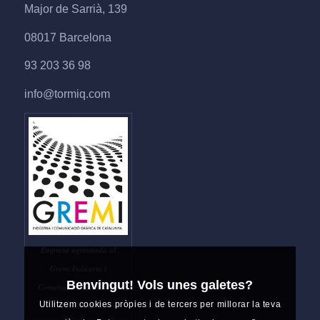
Major de Sarrià, 139
08017 Barcelona
93 203 36 98
info@tormiq.com
Empresa agremiada al
Gremi Indústria i
Benvingut! Vols unes galetes?
Comunicació Gràfica de
Utilitzem cookies pròpies i de tercers per millorar la teva
Catalunya