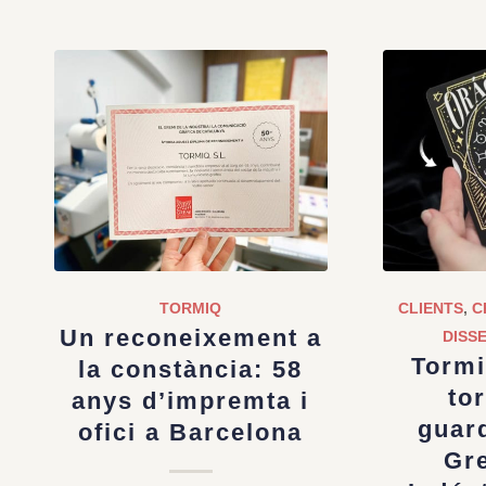
TORMIQ
CLIENTS
,
C
Un reconeixement a
DISS
Tormi
la constància: 58
to
anys d’impremta i
guar
ofici a Barcelona
Gre