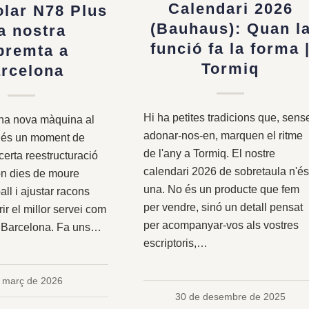
Calendari 2026
lar N78 Plus
(Bauhaus): Quan l
la nostra
funció fa la forma 
premta a
Tormiq
rcelona
Hi ha petites tradicions que, sens
una nova màquina al
adonar-nos-en, marquen el ritme
e és un moment de
de l'any a Tormiq. El nostre
certa reestructuració
calendari 2026 de sobretaula n'é
ón dies de moure
una. No és un producte que fem
all i ajustar racons
per vendre, sinó un detall pensat
ir el millor servei com
per acompanyar-vos als vostres
 Barcelona. Fa uns…
escriptoris,…
 març de 2026
30 de desembre de 2025