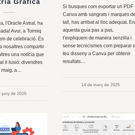
tria Gràfica
Si busques com exportar un PDF
Canva amb sangrats i marques d
tall, has arribat al lloc adequat. E
a, l'Oracle Astral, ha
aquesta guia pas a pas,
ada! Avui, a Tormiq
t’expliquem de manera senzilla i
em de celebració. És
sense tecnicismes com preparar e
 a nosaltres compartir
teu disseny a Canva per obtenir
ltres una notícia que
resultats…
l il·lusió: divendres
e maig, a…
14 de març de 2025
e juny de 2025