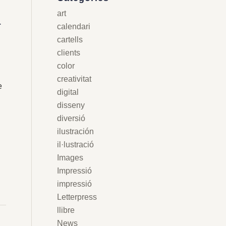
art
a
calendari
|
cartells
clients
color
creativitat
e
digital
disseny
diversió
s
ilustración
il·lustració
Images
Impressió
impressió
Letterpress
llibre
News