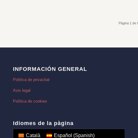
Pàgina 1 de 
INFORMACIÓN GENERAL
Política de privacitat
Avis legal
Política de cookies
Idiomes de la pàgina
Català
Español
(
Spanish
)