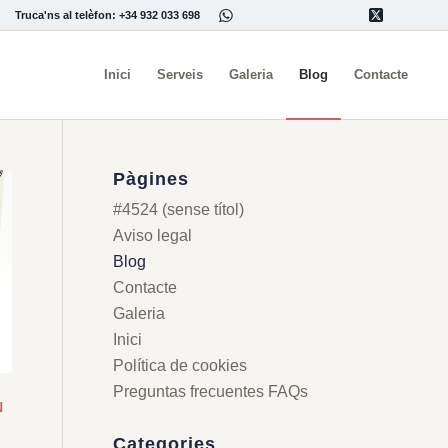
Truca'ns al telèfon: +34 932 033 698
Inici
Serveis
Galeria
Blog
Contacte
Pàgines
#4524 (sense títol)
Aviso legal
Blog
Contacte
Galeria
Inici
Política de cookies
Preguntas frecuentes FAQs
N
Categories