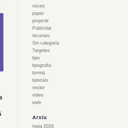
noces
paper
projecte
Publicitat
recursos
Sin categoría
Targetes
tipo
tipografia
tormiq
tutorials
vector
video
s
web
5
Arxiu
maig 2026