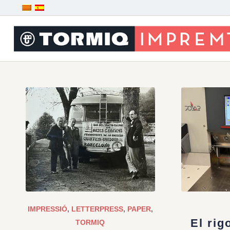
IMPRESSIÓ
,
LETTERPRESS
,
PAPER
,
El rigo
TORMIQ