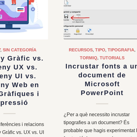
Y
,
SIN CATEGORÍA
RECURSOS
,
TIPO
,
TIPOGRAFIA
,
y Gràfic vs.
TORMIQ
,
TUTORIALS
Incrustar fonts a u
eny UX vs.
document de
eny UI vs.
Microsoft
eny Web en
PowerPoint
Gràfiques i
pressió
¿Per a què necessito incrustar
tipografies a un document? És
iferències i relacions
probable que hagis experimentat 
 Gràfic vs. UX vs. UI