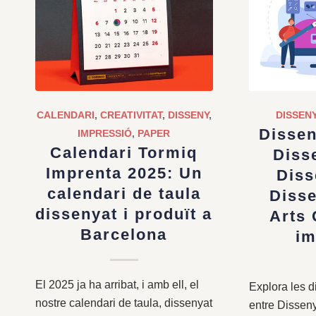
CALENDARI
,
CREATIVITAT
,
DISSENY
,
DISSEN
Dissen
IMPRESSIÓ
,
PAPER
Calendari Tormiq
Diss
Imprenta 2025: Un
Diss
calendari de taula
Diss
dissenyat i produït a
Arts 
Barcelona
im
El 2025 ja ha arribat, i amb ell, el
Explora les d
nostre calendari de taula, dissenyat
entre Disseny