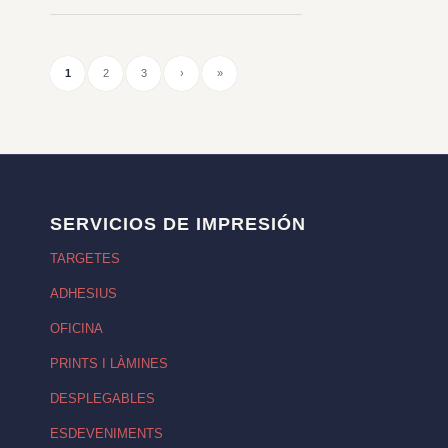
1
2
3
›
»
SERVICIOS DE IMPRESIÓN
TARGETES
ADHESIUS
OFICINA
PRINTS I LÀMINES
DESPLEGABLES
ESDEVENIMENTS