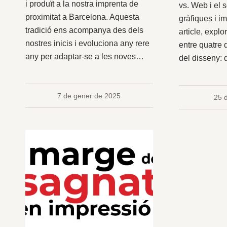
i produït a la nostra imprenta de
vs. Web i el 
proximitat a Barcelona. Aquesta
gràfiques i i
tradició ens acompanya des dels
article, expl
nostres inicis i evoluciona any rere
entre quatre 
any per adaptar-se a les noves…
del disseny: 
7 de gener de 2025
25 d