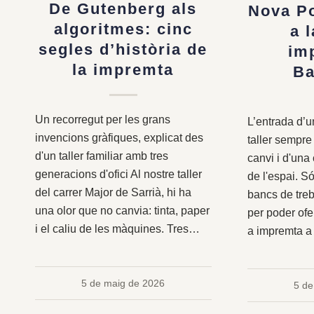
De Gutenberg als
Nova Po
algoritmes: cinc
a 
segles d’història de
im
la impremta
Ba
Un recorregut per les grans
L’entrada d’
invencions gràfiques, explicat des
taller sempr
d'un taller familiar amb tres
canvi i d'una 
generacions d'ofici Al nostre taller
de l'espai. S
del carrer Major de Sarrià, hi ha
bancs de treb
una olor que no canvia: tinta, paper
per poder ofer
i el caliu de les màquines. Tres…
a impremta a
5 de maig de 2026
5 de