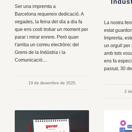
Indús
Ser una impremta a
Barcelona requereix dedicació. A
vegades, la feina del dia a dia fa
La nostra fein
que ens costi trobar un moment per
estat guardon
parar i mirar enrere. Però quan
Imprenta, est
t'arriba un correu electrònic del
un orgull per
Gremi de la Indústria i la
amb tots vosa
Comunicació…
ens fa especia
passat, 30 d
19 de desembre de 2025
2 d