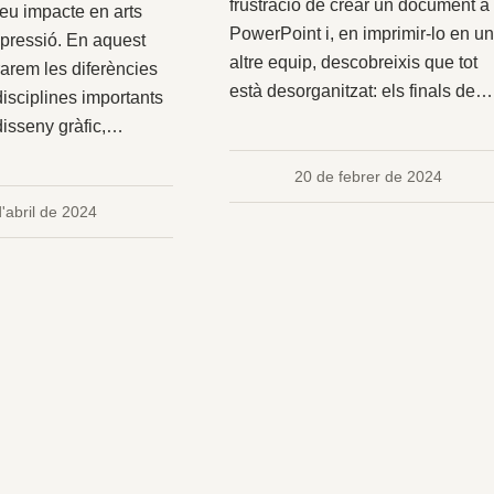
frustració de crear un document a
seu impacte en arts
PowerPoint i, en imprimir-lo en u
mpressió. En aquest
altre equip, descobreixis que tot
orarem les diferències
està desorganitzat: els finals de…
disciplines importants
disseny gràfic,…
20 de febrer de 2024
'abril de 2024