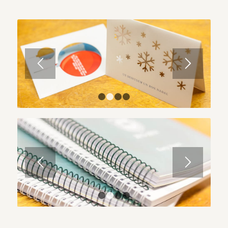
1
2
3
4
1
2
3
4