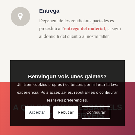
Entrega
Depenent de les condicions pactades es
entrega del material
procedirà a l’
, ja sigui
al domicili del client o al nostre taller.
Benvingut! Vols unes galetes?
Utilitzem cookies pròpies i de tercers per millorar la teva
experiència. Pots acceptar-les, rebutjar-les o configurar
les teves preferències.
A QUI POT INTERESSAR ELS
Acceptar
Rebutjar
Configurar
NOSTRES SERVEIS