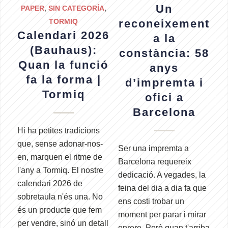
Un
PAPER
,
SIN CATEGORÍA
,
TORMIQ
reconeixement
Calendari 2026
a la
(Bauhaus):
constància: 58
Quan la funció
anys
fa la forma |
d’impremta i
Tormiq
ofici a
Barcelona
Hi ha petites tradicions
que, sense adonar-nos-
Ser una impremta a
en, marquen el ritme de
Barcelona requereix
l'any a Tormiq. El nostre
dedicació. A vegades, la
calendari 2026 de
feina del dia a dia fa que
sobretaula n'és una. No
ens costi trobar un
és un producte que fem
moment per parar i mirar
per vendre, sinó un detall
enrere. Però quan t'arriba