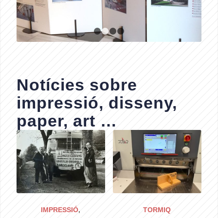
1
2
3
4
Notícies sobre
impressió, disseny,
paper, art …
IMPRESSIÓ
,
TORMIQ