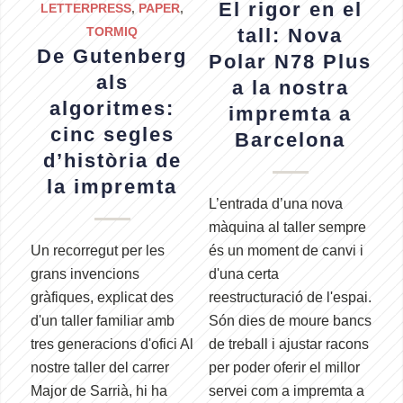
El rigor en el
LETTERPRESS
,
PAPER
,
TORMIQ
tall: Nova
De Gutenberg
Polar N78 Plus
als
a la nostra
algoritmes:
impremta a
cinc segles
Barcelona
d’història de
la impremta
L’entrada d’una nova
màquina al taller sempre
Un recorregut per les
és un moment de canvi i
grans invencions
d'una certa
gràfiques, explicat des
reestructuració de l'espai.
d'un taller familiar amb
Són dies de moure bancs
tres generacions d'ofici Al
de treball i ajustar racons
nostre taller del carrer
per poder oferir el millor
Major de Sarrià, hi ha
servei com a impremta a