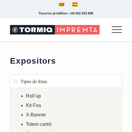
Truca'ns al telèfon: +34 932 033 698
Expositors
Tipus de feina
Roll’up
Kit Fira
X-Banner
Totem cartró