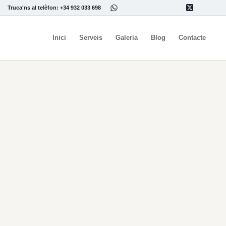
Truca'ns al telèfon: +34 932 033 698
Inici
Serveis
Galeria
Blog
Contacte