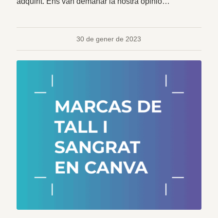
adquirit. Ens van demanar la nostra opinió…
30 de gener de 2023