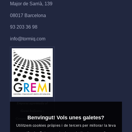
Major de Sarrià, 139
08017 Barcelona
93 203 36 98
info@tormiq.com
Empresa agremiada al
Gremi Indústria i
Benvingut! Vols unes galetes?
Comunicació Gràfica de
Utilitzem cookies pròpies i de tercers per millorar la teva
Catalunya