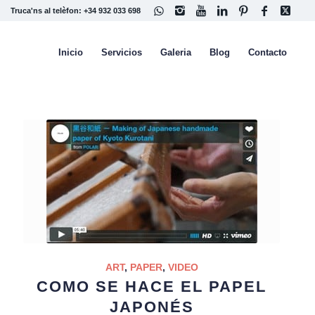
Truca'ns al telèfon: +34 932 033 698
Inicio
Servicios
Galeria
Blog
Contacto
ART
,
PAPER
,
VIDEO
COMO SE HACE EL PAPEL
JAPONÉS