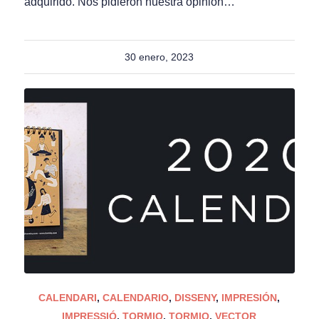
adquirido. Nos pidieron nuestra opinión…
30 enero, 2023
CALENDARI
,
CALENDARIO
,
DISSENY
,
IMPRESIÓN
,
IMPRESSIÓ
,
TORMIQ
,
TORMIQ
,
VECTOR