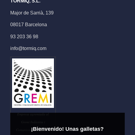
TORMIQ, S.L.
Major de Sarrià, 139
08017 Barcelona
93 203 36 98
info@tormiq.com
Empresa agremiada al
Gremi Indústria i
¡Bienvenido! Unas galletas?
Comunicació Gràfica de