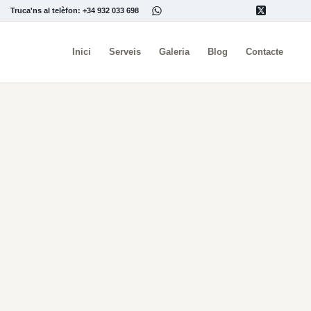
Truca'ns al telèfon: +34 932 033 698
Inici
Serveis
Galeria
Blog
Contacte