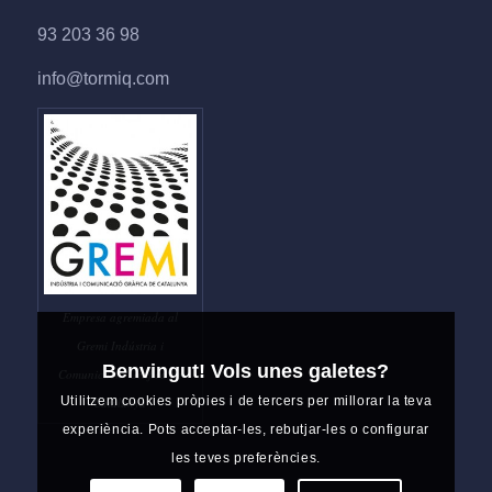
93 203 36 98
info@tormiq.com
Empresa agremiada al
Gremi Indústria i
Benvingut! Vols unes galetes?
Comunicació Gràfica de
Utilitzem cookies pròpies i de tercers per millorar la teva
Catalunya
experiència. Pots acceptar-les, rebutjar-les o configurar
les teves preferències.