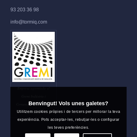
93 203 36 98
info@tormiq.com
Empresa agremiada al
Gremi Indústria i
Benvingut! Vols unes galetes?
Comunicació Gràfica de
Utilitzem cookies pròpies i de tercers per millorar la teva
Catalunya
experiència. Pots acceptar-les, rebutjar-les o configurar
les teves preferències.