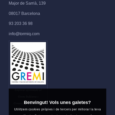
Major de Sarrià, 139
08017 Barcelona
93 203 36 98
info@tormiq.com
Empresa agremiada al
Gremi Indústria i
Benvingut! Vols unes galetes?
Comunicació Gràfica de
Utilitzem cookies pròpies i de tercers per millorar la teva
Catalunya