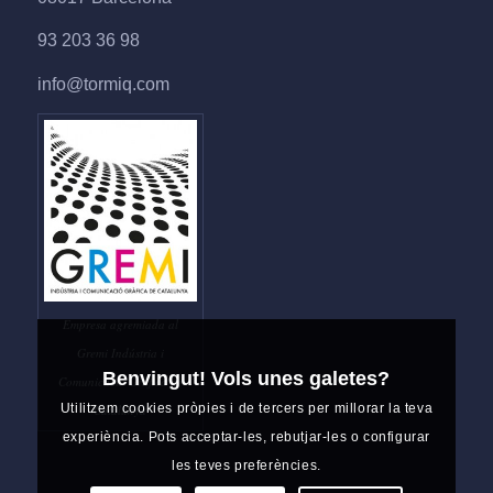
93 203 36 98
info@tormiq.com
Empresa agremiada al
Gremi Indústria i
Benvingut! Vols unes galetes?
Comunicació Gràfica de
Utilitzem cookies pròpies i de tercers per millorar la teva
Catalunya
experiència. Pots acceptar-les, rebutjar-les o configurar
les teves preferències.