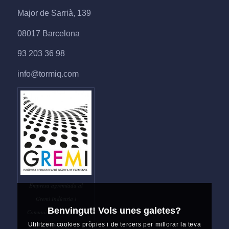
Major de Sarrià, 139
08017 Barcelona
93 203 36 98
info@tormiq.com
Empresa agremiada al
Gremi Indústria i
Benvingut! Vols unes galetes?
Comunicació Gràfica de
Utilitzem cookies pròpies i de tercers per millorar la teva
Catalunya