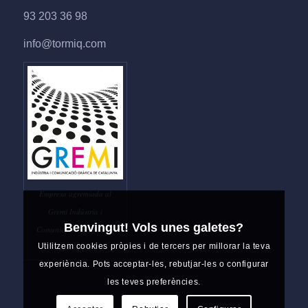
93 203 36 98
info@tormiq.com
Empresa agremiada al
Gremi Indústria i
Benvingut! Vols unes galetes?
Comunicació Gràfica de
Utilitzem cookies pròpies i de tercers per millorar la teva
Catalunya
experiència. Pots acceptar-les, rebutjar-les o configurar
les teves preferències.