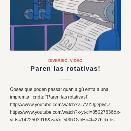
DIVERSIÓ
,
VIDEO
Paren las rotativas!
Coses que poden passar quan algú entra a una
impremta i crida: "Paren las rotativas!"
https://www.youtube.com/watch?v=7VYJgeplvtU
https://www.youtube.com/watch?x-yt-cl=85027636&x-
yt-ts=1422503916&v=VnD43ROvhHo#t=276 &nbs…