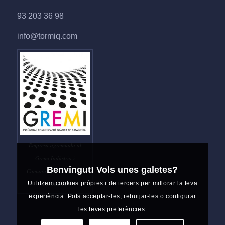
93 203 36 98
info@tormiq.com
Empresa agremiada al
Gremi Indústria i
Benvingut! Vols unes galetes?
Comunicació Gràfica de
Utilitzem cookies pròpies i de tercers per millorar la teva
Catalunya
experiència. Pots acceptar-les, rebutjar-les o configurar
les teves preferències.