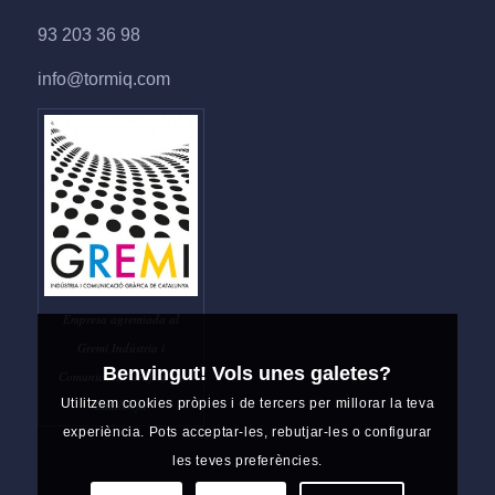
93 203 36 98
info@tormiq.com
Empresa agremiada al
Gremi Indústria i
Benvingut! Vols unes galetes?
Comunicació Gràfica de
Utilitzem cookies pròpies i de tercers per millorar la teva
Catalunya
experiència. Pots acceptar-les, rebutjar-les o configurar
les teves preferències.