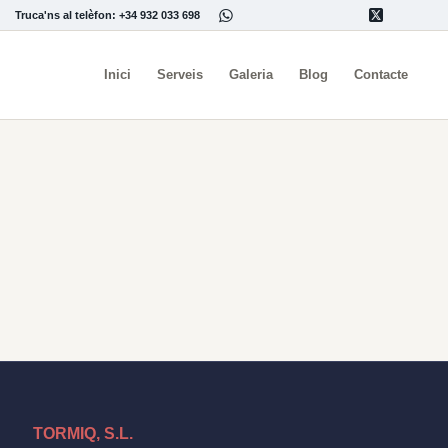
Truca'ns al telèfon: +34 932 033 698
Inici
Serveis
Galeria
Blog
Contacte
TORMIQ, S.L.