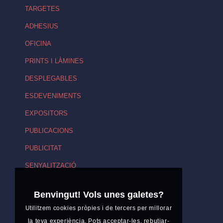
TARGETES
ADHESIUS
OFICINA
PRINTS I LÀMINES
DESPLEGABLES
ESDEVENIMENTS
EXPOSITORS
PUBLICACIONS
PUBLICITAT
SENYALITZACIÓ
Benvingut! Vols unes galetes?
Utilitzem cookies pròpies i de tercers per millorar
la teva experiència. Pots acceptar-les, rebutjar-