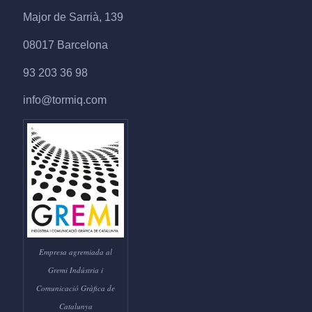
Major de Sarrià, 139
08017 Barcelona
93 203 36 98
info@tormiq.com
Empresa agremiada al
Gremi Indústria i
Comunicació Gràfica de
Catalunya