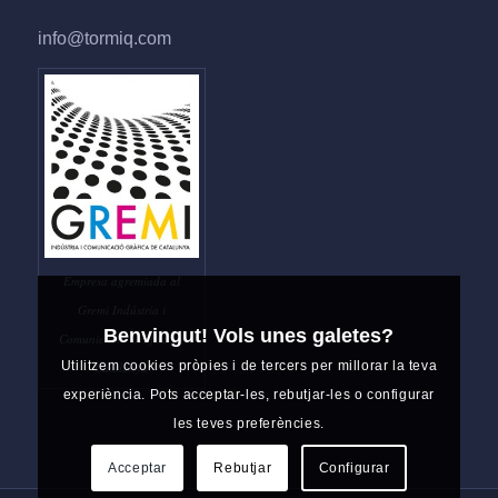
info@tormiq.com
Empresa agremiada al
Gremi Indústria i
Benvingut! Vols unes galetes?
Comunicació Gràfica de
Utilitzem cookies pròpies i de tercers per millorar la teva
Catalunya
experiència. Pots acceptar-les, rebutjar-les o configurar
les teves preferències.
Acceptar
Rebutjar
Configurar