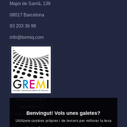
Major de Sarrià, 139
08017 Barcelona
93 203 36 98
info@tormiq.com
Empresa agremiada al
Gremi Indústria i
Benvingut! Vols unes galetes?
Comunicació Gràfica de
Utilitzem cookies pròpies i de tercers per millorar la teva
Catalunya