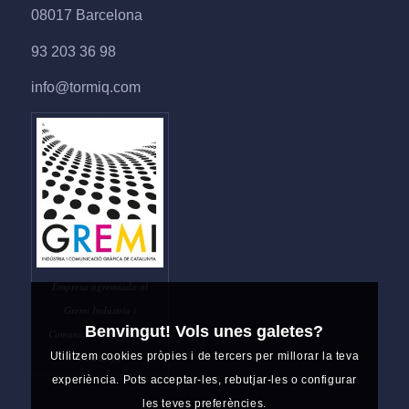
08017 Barcelona
93 203 36 98
info@tormiq.com
Empresa agremiada al
Gremi Indústria i
Benvingut! Vols unes galetes?
Comunicació Gràfica de
Utilitzem cookies pròpies i de tercers per millorar la teva
Catalunya
experiència. Pots acceptar-les, rebutjar-les o configurar
les teves preferències.