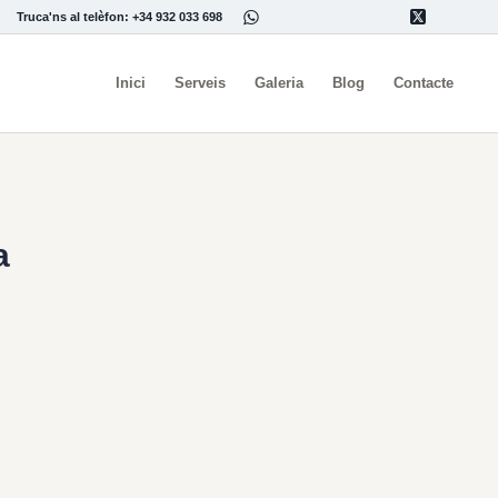
Truca'ns al telèfon: +34 932 033 698
Inici
Serveis
Galeria
Blog
Contacte
a