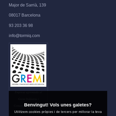
Major de Sarrià, 139
08017 Barcelona
93 203 36 98
info@tormiq.com
Empresa agremiada al
Gremi Indústria i
Benvingut! Vols unes galetes?
Comunicació Gràfica de
Utilitzem cookies pròpies i de tercers per millorar la teva
Catalunya