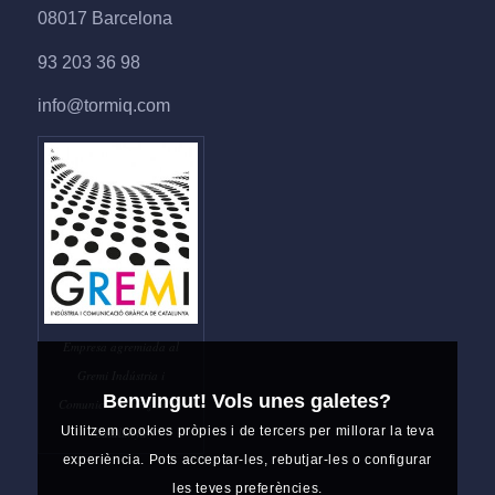
08017 Barcelona
93 203 36 98
info@tormiq.com
Empresa agremiada al
Gremi Indústria i
Benvingut! Vols unes galetes?
Comunicació Gràfica de
Utilitzem cookies pròpies i de tercers per millorar la teva
Catalunya
experiència. Pots acceptar-les, rebutjar-les o configurar
les teves preferències.