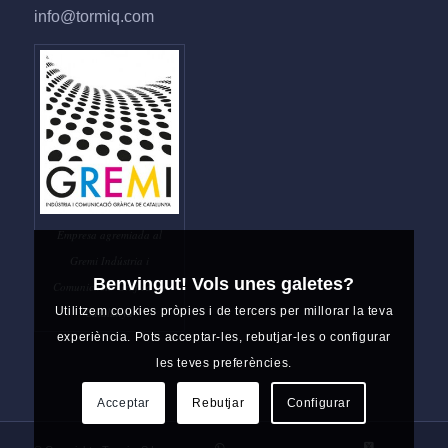
info@tormiq.com
Empresa agremiada al
Gremi Indústria i
Benvingut! Vols unes galetes?
Comunicació Gràfica de
Utilitzem cookies pròpies i de tercers per millorar la teva
Catalunya
experiència. Pots acceptar-les, rebutjar-les o configurar
les teves preferències.
Acceptar
Rebutjar
Configurar