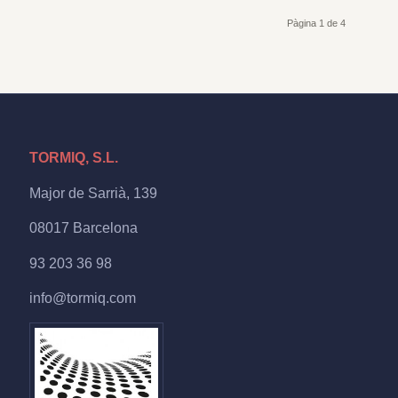
Pàgina 1 de 4
TORMIQ, S.L.
Major de Sarrià, 139
08017 Barcelona
93 203 36 98
info@tormiq.com