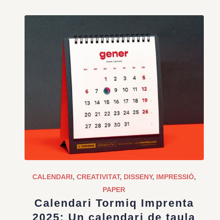
CALENDARI
,
CREATIVITAT
,
DISSENY
,
IMPRESSIÓ
,
PAPER
Calendari Tormiq Imprenta
2025: Un calendari de taula