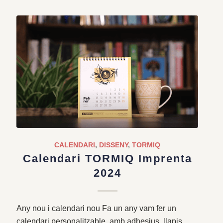
CALENDARI
,
DISSENY
,
TORMIQ
Calendari TORMIQ Imprenta
2024
Any nou i calendari nou Fa un any vam fer un
calendari personalitzable, amb adhesius, llapis,