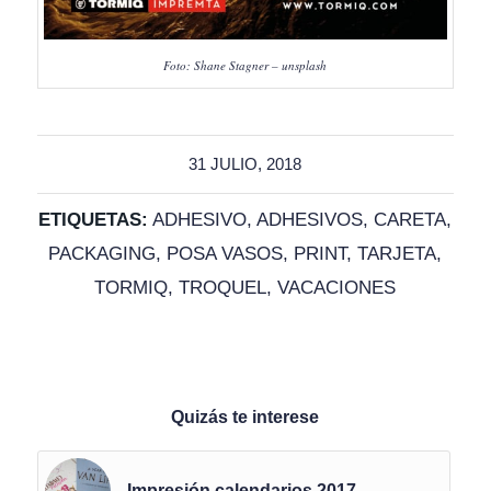
Foto: Shane Stagner – unsplash
31 JULIO, 2018
ETIQUETAS:
ADHESIVO
,
ADHESIVOS
,
CARETA
,
PACKAGING
,
POSA VASOS
,
PRINT
,
TARJETA
,
TORMIQ
,
TROQUEL
,
VACACIONES
Quizás te interese
Impresión calendarios 2017