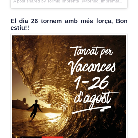
A post shared by
Tormiq Imprenta
(@tormiq_impremta) on
Jul 
El dia 26 tornem amb més força, Bon
estiu!!