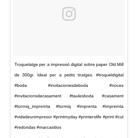
Troquelatge per a impressió digital sobre paper Old Mill
de 300gr. Ideal per a petits tiratges. #troqueldigital
#boda #invitacionesdeboda #noces
#invitacionsdecasament #taulesboda #casament
#tormiq_impremta #tormiq #imprenta #impremta
#vidadeunimpresor #printmyday #printerslife #print #cut
#redondas #marcasitios