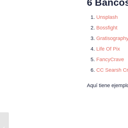
6 Bancos
Unsplash
Bossfight
Gratisograph
Life Of Pix
FancyCrave
CC Searsh C
Aquí tiene ejemp
Impresión calendarios