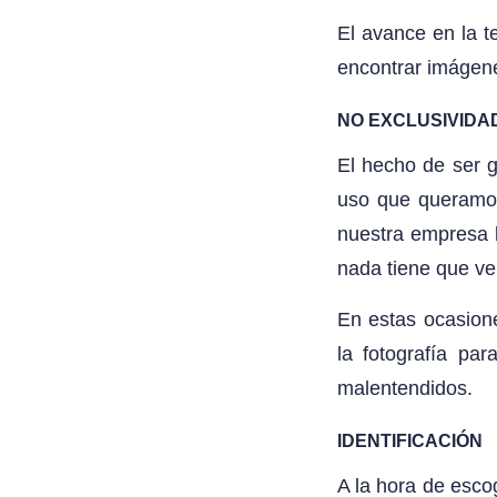
El avance en la t
encontrar imágene
NO EXCLUSIVIDA
El hecho de ser g
uso que queramos
nuestra empresa l
nada tiene que v
En estas ocasione
la fotografía pa
malentendidos.
IDENTIFICACIÓN
A la hora de esco