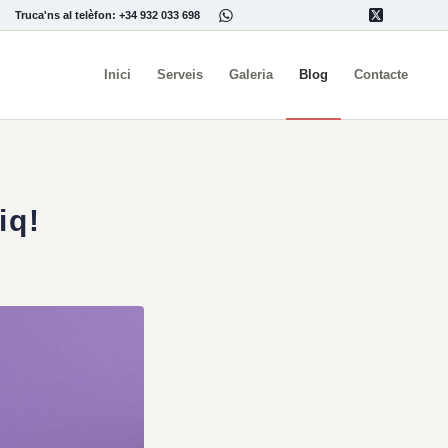
Truca'ns al telèfon: +34 932 033 698
Inici
Serveis
Galeria
Blog
Contacte
iq!