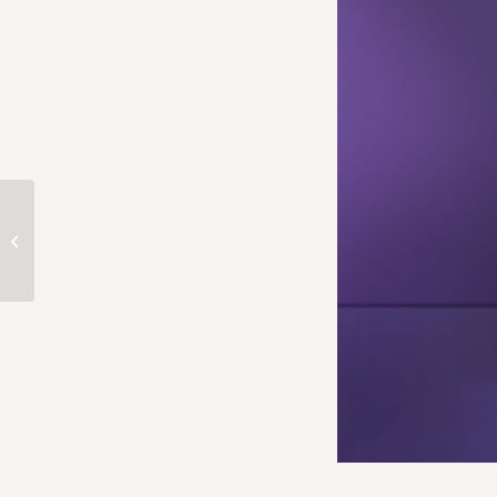
Descarrega pòsters
antics gratis en
aquestes 3 pàgines web