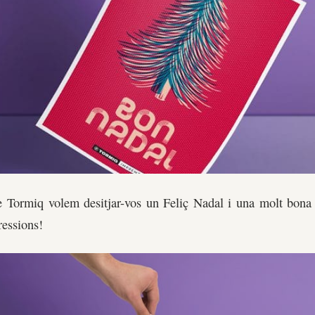
 Tormiq volem desitjar-vos un Feliç Nadal i una molt bona
ressions!