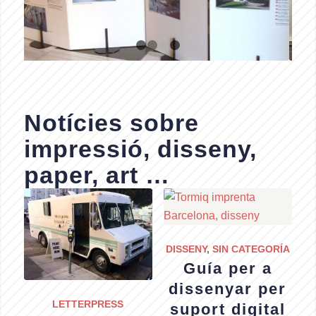
1
2
3
4
Notícies sobre
impressió, disseny,
paper, art …
DISSENY
,
SIN CATEGORÍA
Guía per a
dissenyar per
LETTERPRESS
suport digital