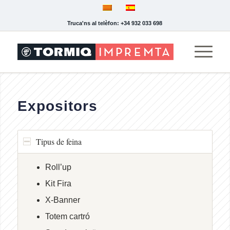
Truca'ns al telèfon: +34 932 033 698
Expositors
Tipus de feina
Roll’up
Kit Fira
X-Banner
Totem cartró