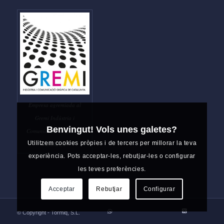
Empresa agremiada al
Gremi Indústria i
Benvingut! Vols unes galetes?
Comunicació Gràfica de
Utilitzem cookies pròpies i de tercers per millorar la teva
Catalunya
experiència. Pots acceptar-les, rebutjar-les o configurar
les teves preferències.
Acceptar
Rebutjar
Configurar
© Copyright - Tormiq, S.L.