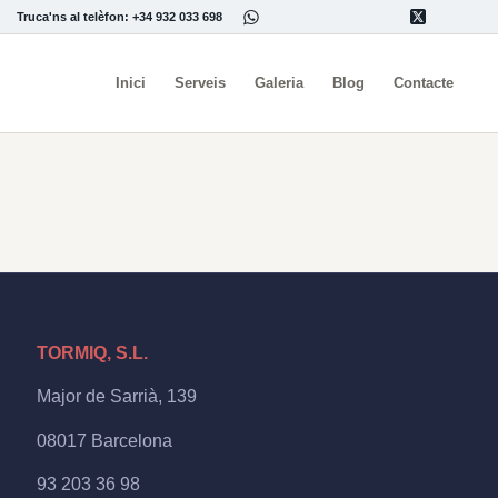
Truca'ns al telèfon: +34 932 033 698
Inici
Serveis
Galeria
Blog
Contacte
TORMIQ, S.L.
Major de Sarrià, 139
08017 Barcelona
93 203 36 98