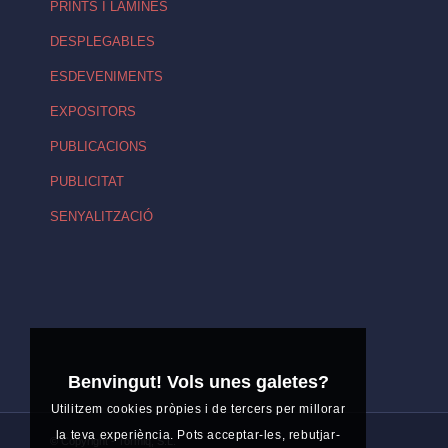
PRINTS I LÀMINES
DESPLEGABLES
ESDEVENIMENTS
EXPOSITORS
PUBLICACIONS
PUBLICITAT
SENYALITZACIÓ
Benvingut! Vols unes galetes?
Utilitzem cookies pròpies i de tercers per millorar
la teva experiència. Pots acceptar-les, rebutjar-
© Copyright - Tormiq, S.L.