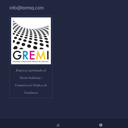
info@tormiq.com
Empresa agremiada al
Gremi Indústria i
Comunicació Gràfica de
Catalunya