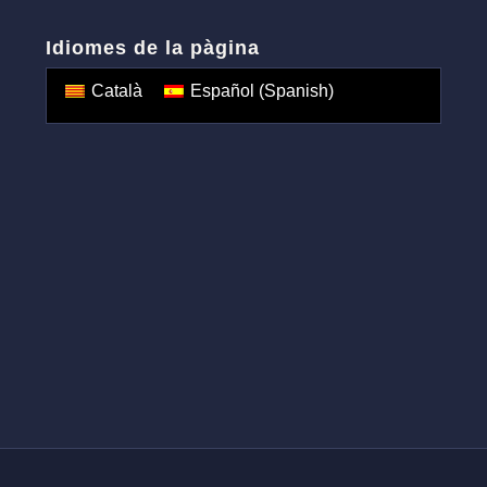
Idiomes de la pàgina
Català
Español
(
Spanish
)