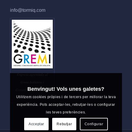
info@tormiq.com
Empresa agremiada al
Gremi Indústria i
Benvingut! Vols unes galetes?
Comunicació Gràfica de
Utilitzem cookies pròpies i de tercers per millorar la teva
Catalunya
experiència. Pots acceptar-les, rebutjar-les o configurar
les teves preferències.
Acceptar
Rebutjar
Configurar