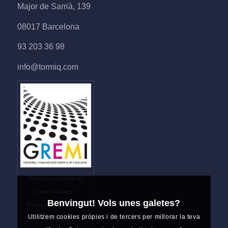
Major de Sarrià, 139
08017 Barcelona
93 203 36 98
info@tormiq.com
Empresa agremiada al
Gremi Indústria i
Benvingut! Vols unes galetes?
Comunicació Gràfica de
Utilitzem cookies pròpies i de tercers per millorar la teva
Catalunya