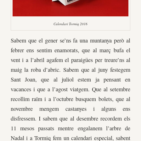
Calendari Tormiq 2016
Sabem que el gener se’ns fa una muntanya però al
febrer ens sentim enamorats, que al març bufa el
vent i a l’abril agafem el paraigües per treure’ns al
maig la roba d’abric. Sabem que al juny festegem
Sant Joan, que al juliol estem ja pensant en
vacances i que a l’agost viatgem. Que al setembre
recollim raïm i a l’octubre busquem bolets, que al
novembre mengem castanyes i alguns ens
disfressem. I sabem que al desembre recordem els
11 mesos passats mentre engalanem l’arbre de
Nadal i a Tormiq fem un calendari especial, sabent