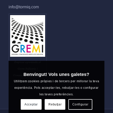
info@tormiq.com
Empresa agremiada al
Gremi Indústria i
Benvingut! Vols unes galetes?
Comunicació Gràfica de
Utilitzem cookies pròpies i de tercers per millorar la teva
Catalunya
experiència. Pots acceptar-les, rebutjar-les o configurar
les teves preferències.
Acceptar
Rebutjar
Configurar