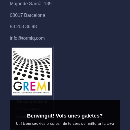
Major de Sarrià, 139
08017 Barcelona
93 203 36 98
info@tormiq.com
Empresa agremiada al
Gremi Indústria i
Benvingut! Vols unes galetes?
Comunicació Gràfica de
Utilitzem cookies pròpies i de tercers per millorar la teva
Catalunya