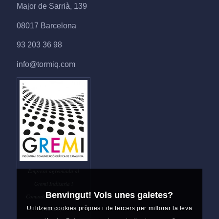
Major de Sarrià, 139
08017 Barcelona
93 203 36 98
info@tormiq.com
Empresa agremiada al
Gremi Indústria i
Benvingut! Vols unes galetes?
Comunicació Gràfica de
Utilitzem cookies pròpies i de tercers per millorar la teva
Catalunya