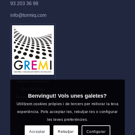
93 203 36 98
info@tormiq.com
Empresa agremiada al
Gremi Indústria i
Benvingut! Vols unes galetes?
Comunicació Gràfica de
Utilitzem cookies pròpies i de tercers per millorar la teva
Catalunya
experiència. Pots acceptar-les, rebutjar-les o configurar
les teves preferències.
Acceptar
Rebutjar
Configurar