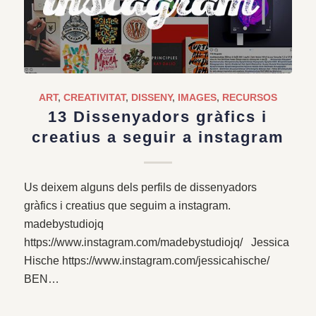
ART
,
CREATIVITAT
,
DISSENY
,
IMAGES
,
RECURSOS
13 Dissenyadors gràfics i
creatius a seguir a instagram
Us deixem alguns dels perfils de dissenyadors
gràfics i creatius que seguim a instagram.
madebystudiojq
https://www.instagram.com/madebystudiojq/ Jessica
Hische https://www.instagram.com/jessicahische/
BEN…