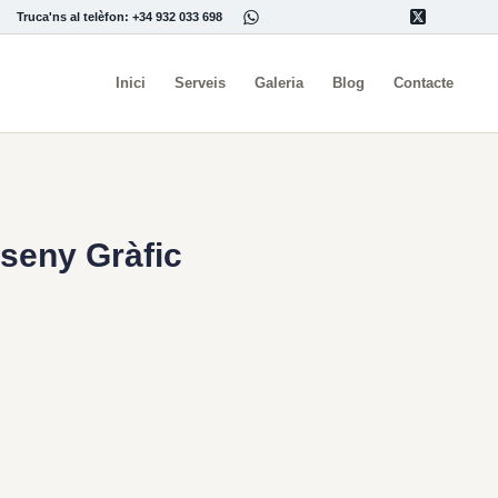
Truca'ns al telèfon: +34 932 033 698
Inici
Serveis
Galeria
Blog
Contacte
seny Gràfic