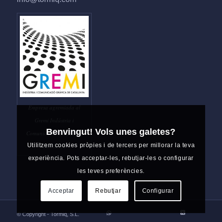
Empresa agremiada al
Gremi Indústria i
Benvingut! Vols unes galetes?
Comunicació Gràfica de
Utilitzem cookies pròpies i de tercers per millorar la teva
Catalunya
experiència. Pots acceptar-les, rebutjar-les o configurar
les teves preferències.
Acceptar
Rebutjar
Configurar
© Copyright - Tormiq, S.L.