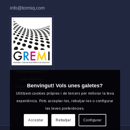
info@tormiq.com
Empresa agremiada al
Gremi Indústria i
Benvingut! Vols unes galetes?
Comunicació Gràfica de
Utilitzem cookies pròpies i de tercers per millorar la teva
Catalunya
experiència. Pots acceptar-les, rebutjar-les o configurar
les teves preferències.
Acceptar
Rebutjar
Configurar