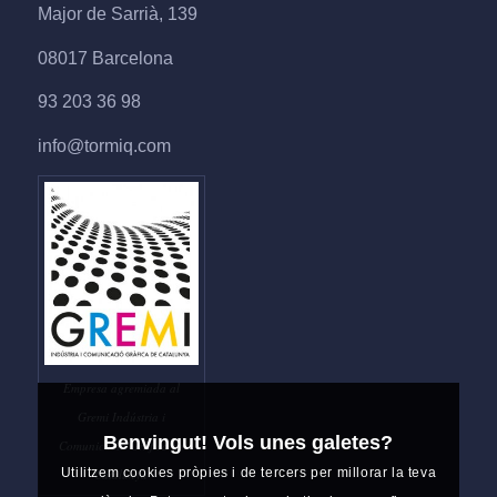
Major de Sarrià, 139
08017 Barcelona
93 203 36 98
info@tormiq.com
Empresa agremiada al
Gremi Indústria i
Benvingut! Vols unes galetes?
Comunicació Gràfica de
Utilitzem cookies pròpies i de tercers per millorar la teva
Catalunya